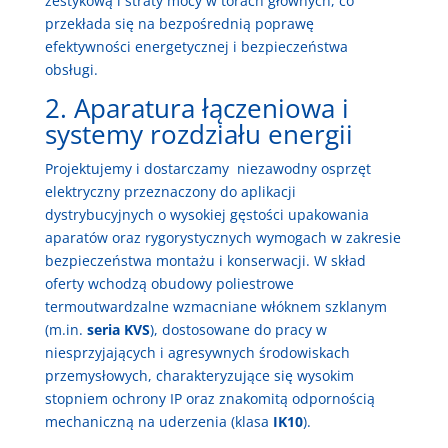
zestykową i straty mocy w torach głównych, co
przekłada się na bezpośrednią poprawę
efektywności energetycznej i bezpieczeństwa
obsługi.
2. Aparatura łączeniowa i
systemy rozdziału energii
Projektujemy i dostarczamy niezawodny osprzęt
elektryczny przeznaczony do aplikacji
dystrybucyjnych o wysokiej gęstości upakowania
aparatów oraz rygorystycznych wymogach w zakresie
bezpieczeństwa montażu i konserwacji. W skład
oferty wchodzą obudowy poliestrowe
termoutwardzalne wzmacniane włóknem szklanym
(m.in.
seria KVS
), dostosowane do pracy w
niesprzyjających i agresywnych środowiskach
przemysłowych, charakteryzujące się wysokim
stopniem ochrony IP oraz znakomitą odpornością
mechaniczną na uderzenia (klasa
IK10
).