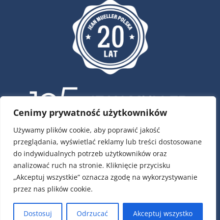
Cenimy prywatność użytkowników
Używamy plików cookie, aby poprawić jakość
przeglądania, wyświetlać reklamy lub treści dostosowane
ul. Krótka 4, 02-293 Warszawa
do indywidualnych potrzeb użytkowników oraz
tel.:
22 / 751 79 01
analizować ruch na stronie. Kliknięcie przycisku
tel.:
22 / 868 00 58
„Akceptuj wszystkie” oznacza zgodę na wykorzystywanie
e-mail:
info@jeanmueller.pl
przez nas plików cookie.
Numery kont:
PLN: 17 1140 1010 0000 2589 6400 1001
Dostosuj
Odrzucać
Akceptuj wszystko
EUR: 49 1140 1010 0000 2589 6400 1007