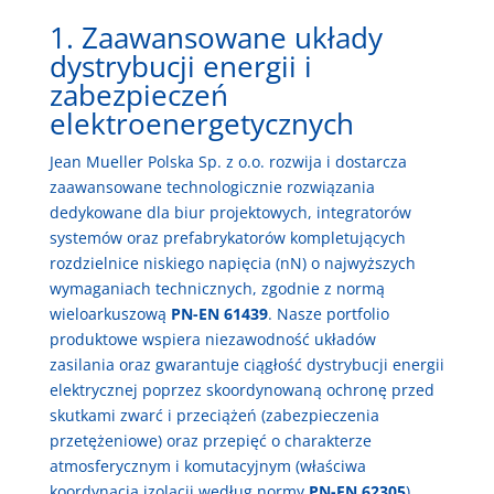
1. Zaawansowane układy
dystrybucji energii i
zabezpieczeń
elektroenergetycznych
Jean Mueller Polska Sp. z o.o. rozwija i dostarcza
zaawansowane technologicznie rozwiązania
dedykowane dla biur projektowych, integratorów
systemów oraz prefabrykatorów kompletujących
rozdzielnice niskiego napięcia (nN) o najwyższych
wymaganiach technicznych, zgodnie z normą
wieloarkuszową
PN-EN 61439
. Nasze portfolio
produktowe wspiera niezawodność układów
zasilania oraz gwarantuje ciągłość dystrybucji energii
elektrycznej poprzez skoordynowaną ochronę przed
skutkami zwarć i przeciążeń (zabezpieczenia
przetężeniowe) oraz przepięć o charakterze
atmosferycznym i komutacyjnym (właściwa
koordynacja izolacji według normy
PN-EN 62305
).