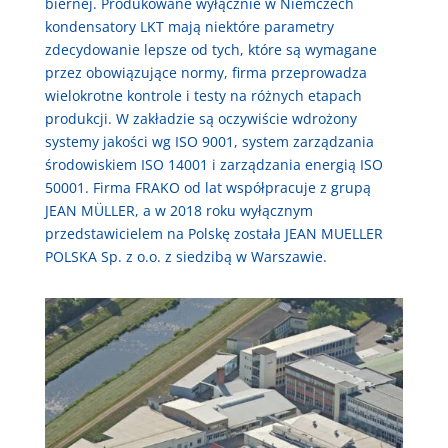
biernej. Produkowane wyłącznie w Niemczech
kondensatory LKT mają niektóre parametry
zdecydowanie lepsze od tych, które są wymagane
przez obowiązujące normy, firma przeprowadza
wielokrotne kontrole i testy na różnych etapach
produkcji. W zakładzie są oczywiście wdrożony
systemy jakości wg ISO 9001, system zarządzania
środowiskiem ISO 14001 i zarządzania energią ISO
50001. Firma FRAKO od lat współpracuje z grupą
JEAN MÜLLER, a w 2018 roku wyłącznym
przedstawicielem na Polskę została JEAN MUELLER
POLSKA Sp. z o.o. z siedzibą w Warszawie.