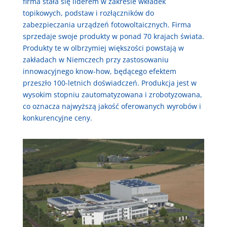
firma stała się liderem w zakresie wkładek
topikowych, podstaw i rozłączników do
zabezpieczania urządzeń fotowoltaicznych. Firma
sprzedaje swoje produkty w ponad 70 krajach świata.
Produkty te w olbrzymiej większości powstają w
zakładach w Niemczech przy zastosowaniu
innowacyjnego know-how, będącego efektem
przeszło 100-letnich doświadczeń. Produkcja jest w
wysokim stopniu zautomatyzowana i zrobotyzowana,
co oznacza najwyższą jakość oferowanych wyrobów i
konkurencyjne ceny.