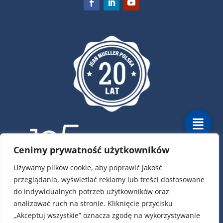
Cenimy prywatność użytkowników
Używamy plików cookie, aby poprawić jakość
przeglądania, wyświetlać reklamy lub treści dostosowane
ul. Krótka 4, 02-293 Warszawa
do indywidualnych potrzeb użytkowników oraz
tel.:
22 / 751 79 01
analizować ruch na stronie. Kliknięcie przycisku
tel.:
22 / 868 00 58
„Akceptuj wszystkie” oznacza zgodę na wykorzystywanie
e-mail:
info@jeanmueller.pl