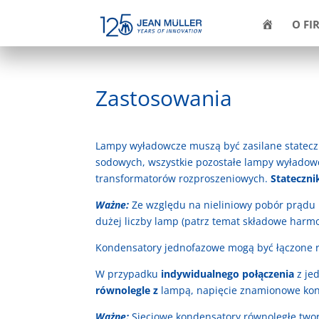
H
O FI
O
M
E
Zastosowania
Lampy wyładowcze muszą być zasilane statecz
sodowych, wszystkie pozostałe lampy wyładowcz
transformatorów rozproszeniowych.
Stateczni
Ważne:
Ze względu na nieliniowy pobór prądu
dużej liczby lamp (patrz temat składowe harmo
Kondensatory jednofazowe mogą być łączone r
W przypadku
indywidualnego połączenia
z je
równolegle z
lampą, napięcie znamionowe kon
Ważne:
Sieciowe kondensatory równoległe two