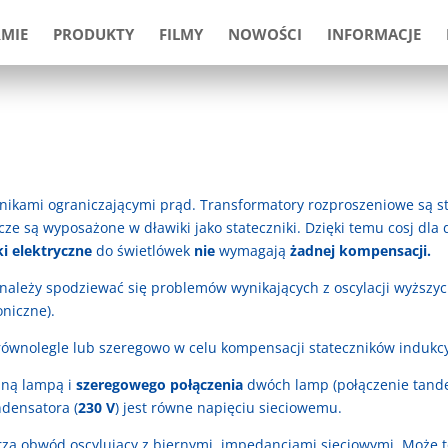
RMIE
PRODUKTY
FILMY
NOWOŚCI
INFORMACJE
nikami ograniczającymi prąd. Transformatory rozproszeniowe są s
e są wyposażone w dławiki jako stateczniki. Dzięki temu cosj dla d
ki elektryczne
do świetlówek
nie
wymagają
żadnej kompensacji.
 należy spodziewać się problemów wynikających z oscylacji wyższy
niczne).
ównolegle lub szeregowo w celu kompensacji stateczników indukc
dną lampą i
szeregowego połączenia
dwóch lamp (połączenie tand
densatora (
230 V
) jest równe napięciu sieciowemu.
rzą obwód oscylujący z biernymi impedancjami sieciowymi. Może