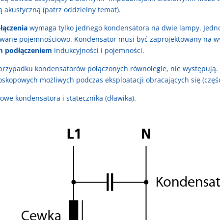
ą akustyczną (patrz oddzielny temat).
łączenia
wymaga tylko jednego kondensatora na dwie lampy. Jedno
owane pojemnościowo. Kondensator musi być zaprojektowany na w
m podłączeniem
indukcyjności i pojemności.
przypadku kondensatorów połączonych równolegle, nie występują. 
oskopowych możliwych podczas eksploatacji obracających się (częś
owe kondensatora i statecznika (dławika).