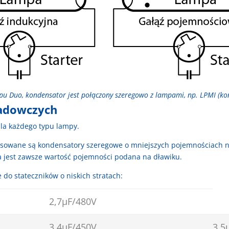
ypu Duo, kondensator jest połączony szeregowo z lampami, np. LPMI (k
ładowczych
la każdego typu lampy.
stosowane są kondensatory szeregowe o mniejszych pojemnościach ni
a jest zawsze wartość pojemności podana na dławiku.
do stateczników o niskich stratach:
2,7µF/480V
3,4µF/450V
3,5