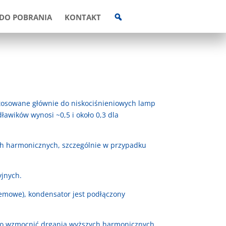
W
DO POBRANIA
KONTAKT
Y
S
Z
U
K
I
W
A
R
K
A
tosowane głównie do niskociśnieniowych lamp
ławików wynosi ~0,5 i około 0,3 dla
ch harmonicznych, szczególnie w przypadku
yjnych.
emowe), kondensator jest podłączony
 to wzmocnić drgania wyższych harmonicznych