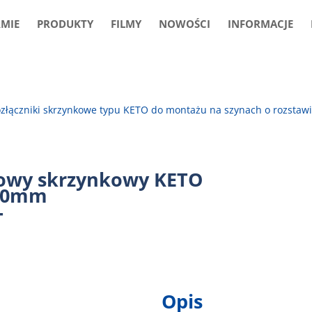
RMIE
PRODUKTY
FILMY
NOWOŚCI
INFORMACJE
złączniki skrzynkowe typu KETO do montażu na szynach o rozsta
kowy skrzynkowy KETO
100mm
T
Opis