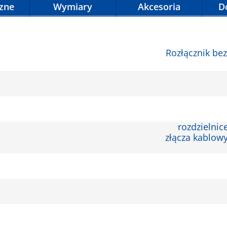
czne
Wymiary
Akcesoria
D
Rozłącznik be
rozdzielni
złącza kablow