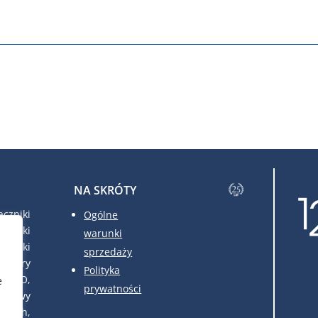
NA SKRÓTY
czniki
Ogólne
czniki
warunki
czniki
sprzedaży
atory
Polityka
FRAKO,
e
prywatności
udowy
owych,