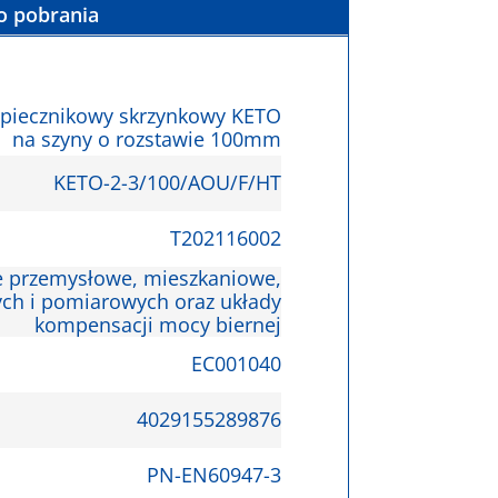
o pobrania
zpiecznikowy skrzynkowy KETO
na szyny o rozstawie 100mm
KETO-2-3/100/AOU/F/HT
T202116002
ce przemysłowe, mieszkaniowe,
ych i pomiarowych oraz układy
kompensacji mocy biernej
EC001040
4029155289876
PN-EN60947-3