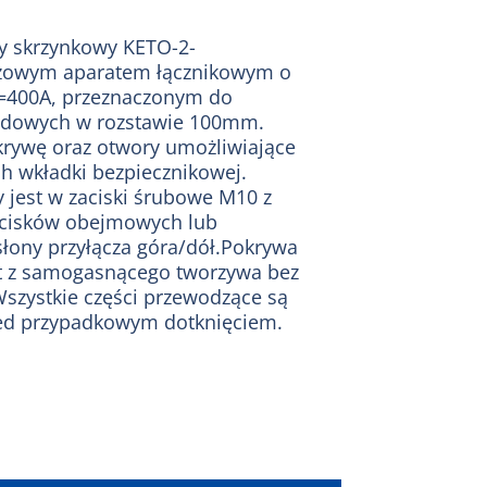
wy skrzynkowy KETO-2-
azowym aparatem łącznikowym o
=400A, przeznaczonym do
ądowych w rozstawie 100mm.
ywę oraz otwory umożliwiające
h wkładki bezpiecznikowej.
jest w zaciski śrubowe M10 z
acisków obejmowych lub
łony przyłącza góra/dół.Pokrywa
st z samogasnącego tworzywa bez
szystkie części przewodzące są
zed przypadkowym dotknięciem.