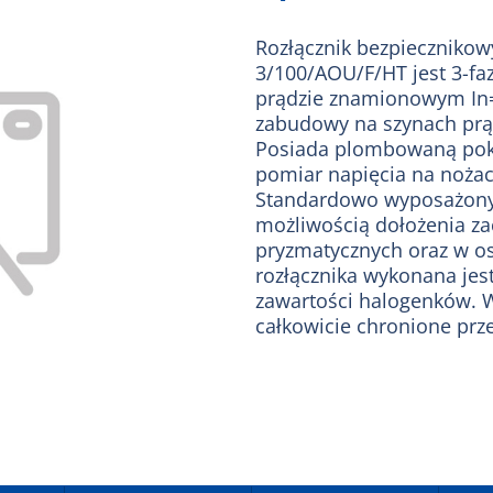
Rozłącznik bezpieczniko
3/100/AOU/F/HT jest 3-f
prądzie znamionowym In
zabudowy na szynach pr
Posiada plombowaną pokr
pomiar napięcia na nożac
Standardowo wyposażony 
możliwością dołożenia z
pryzmatycznych oraz w os
rozłącznika wykonana je
zawartości halogenków. W
całkowicie chronione pr