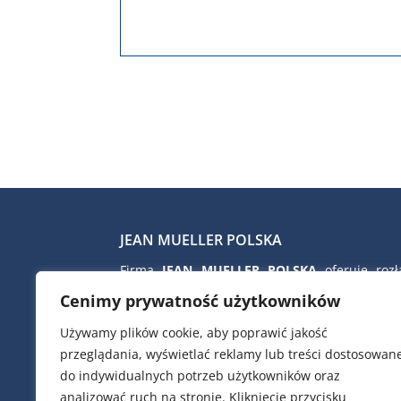
JEAN MUELLER POLSKA
Firma
JEAN MUELLER POLSKA
oferuje rozłą
bezpiecznikowe skrzynkowe i listwowe, rozłą
Cenimy prywatność użytkowników
izolacyjne, wkładki topikowe nn i SN, ograni
przepięć nn firmy CITEL, kondens
Używamy plików cookie, aby poprawić jakość
kompensacyjne i dławiki filtrujące firmy 
przeglądania, wyświetlać reklamy lub treści dostosowan
zaciski przyłączeniowe i TRAFO, ob
do indywidualnych potrzeb użytkowników oraz
poliestrowe do złącz kablowych i pomiar
analizować ruch na stronie. Kliknięcie przycisku