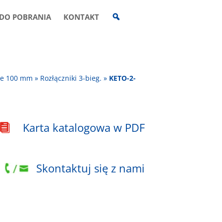
W
DO POBRANIA
KONTAKT
Y
S
Z
U
K
I
W
A
wie 100 mm
»
Rozłączniki 3-bieg.
»
KETO-2-
R
K
A
Karta katalogowa w PDF

Skontaktuj się z nami