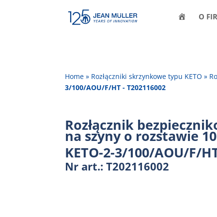
H
O FI
O
M
E
Home
»
Rozłączniki skrzynkowe typu KETO
»
Ro
3/100/AOU/F/HT - T202116002
Rozłącznik bezpieczni
na szyny o rozstawie 
KETO-2-3/100/AOU/F/H
Nr art.: T202116002