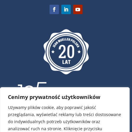
Cenimy prywatność użytkowników
Używamy plików cookie, aby poprawić jakość
przeglądania, wyświetlać reklamy lub treści dostosowane
ul. Krótka 4, 02-293 Warszawa
do indywidualnych potrzeb użytkowników oraz
tel.:
22 / 751 79 01
analizować ruch na stronie. Kliknięcie przycisku
tel.:
22 / 868 00 58