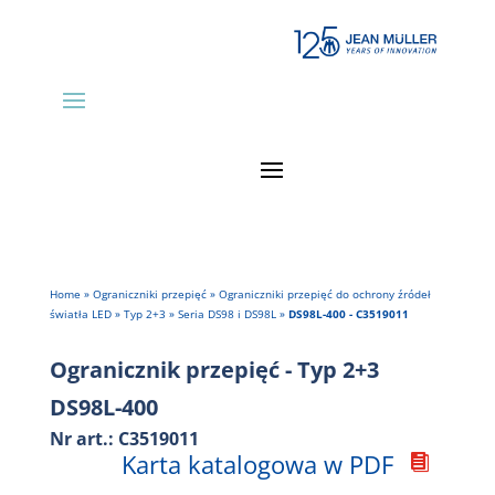
Home
»
Ograniczniki przepięć
»
Ograniczniki przepięć do ochrony źródeł
światła LED
»
Typ 2+3
»
Seria DS98 i DS98L
»
DS98L-400 - C3519011
Ogranicznik przepięć - Typ 2+3
DS98L-400
Nr art.: C3519011
Karta katalogowa w PDF
