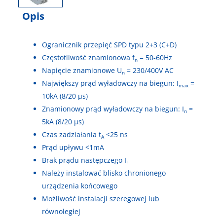
Opis
Ogranicznik przepięć SPD typu 2+3 (C+D)
Częstotliwość znamionowa f
= 50-60Hz
n
Napięcie znamionowe U
= 230/400V AC
n
Największy prąd wyładowczy na biegun: I
=
max
10kA (8/20 µs)
Znamionowy prąd wyładowczy na biegun: I
=
n
5kA (8/20 µs)
Czas zadziałania t
<25 ns
A
Prąd upływu <1mA
Brak prądu następczego I
f
Należy instalować blisko chronionego
urządzenia końcowego
Możliwość instalacji szeregowej lub
równoległej