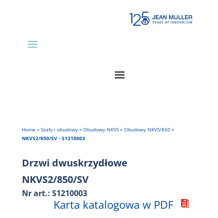
Home
»
Szafy i obudowy
»
Obudowy NKVS
»
Obudowy NKVS/850
»
NKVS2/850/SV - S1210003
Drzwi dwuskrzydłowe
NKVS2/850/SV
Nr art.: S1210003
Karta katalogowa w PDF
