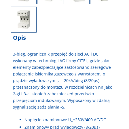
Opis
3-bieg. ogranicznik przepięć do sieci AC i DC
wykonany w technologii VG firmy CITEL, gdzie jako
elementy zabezpieczające zastosowano szeregowe
połączenie iskiernika gazowego z warystorem, o
prądzie wyładowczym I
= 20kA/bieg (8/20µs),
n
przeznaczony do montażu w rozdzielnicach nn jako
2-gi i 3-ci stopień zabezpieczeń przeciwko
przepięciom indukowanym. Wyposażony w zdalną
sygnalizację zadziałania -S.
Napięcie znamionowe U
=230V/400 AC/DC
n
Znamionowy prąd wyładowczy (8/20µs)