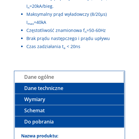
I
=20kA/bieg.
n
Maksymalny prąd wyładowczy (8/20µs)
I
=40kA
max
Częstotliwość znamionowa f
=50-60Hz
n
Brak prądu następczego i prądu upływu
Czas zadziałania t
< 20ns
a
Dane ogólne
Dane techniczne
Wymiary
Schemat
Do pobrania
Nazwa produktu: