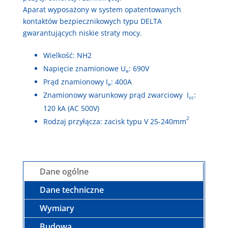
Aparat wyposażony w system opatentowanych
kontaktów bezpiecznikowych typu DELTA
gwarantujących niskie straty mocy.
Wielkość: NH2
Napięcie znamionowe U
: 690V
e
Prąd znamionowy I
: 400A
e
Znamionowy warunkowy prąd zwarciowy I
:
cc
120 kA (AC 500V)
2
Rodzaj przyłącza: zacisk typu V 25-240mm
Dane ogólne
Dane techniczne
Wymiary
Budowa