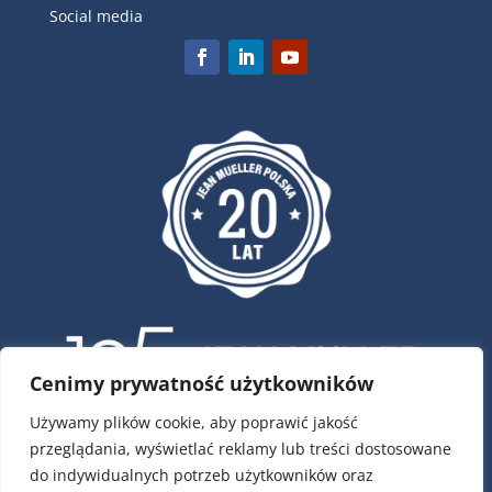
Social media
Cenimy prywatność użytkowników
Używamy plików cookie, aby poprawić jakość
przeglądania, wyświetlać reklamy lub treści dostosowane
ul. Krótka 4, 02-293 Warszawa
do indywidualnych potrzeb użytkowników oraz
tel.:
22 / 751 79 01