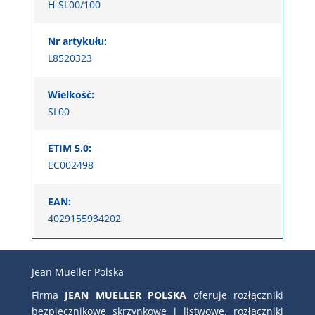
H-SL00/100
Nr artykułu:
L8520323
Wielkość:
SL00
ETIM 5.0:
EC002498
EAN:
4029155934202
Jean Mueller Polska
Firma
JEAN MUELLER POLSKA
oferuje rozłączniki
bezpiecznikowe skrzynkowe i listwowe, rozłączniki