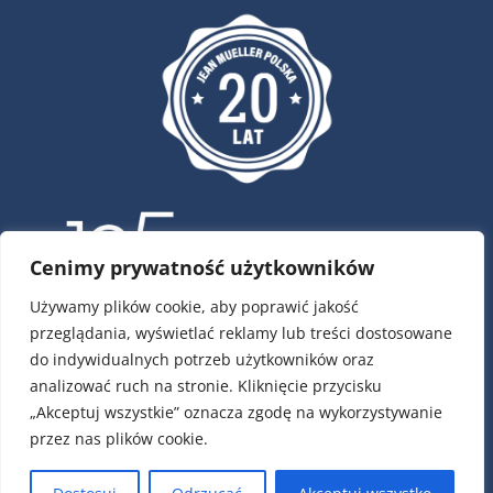
Cenimy prywatność użytkowników
Używamy plików cookie, aby poprawić jakość
przeglądania, wyświetlać reklamy lub treści dostosowane
ul. Krótka 4, 02-293 Warszawa
do indywidualnych potrzeb użytkowników oraz
tel.:
22 / 751 79 01
analizować ruch na stronie. Kliknięcie przycisku
tel.:
22 / 868 00 58
„Akceptuj wszystkie” oznacza zgodę na wykorzystywanie
e-mail:
info@jeanmueller.pl
przez nas plików cookie.
Numery kont:
PLN: 17 1140 1010 0000 2589 6400 1001