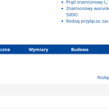
Prąd znamionowy I
:
e
Znamionowy warunko
500V)
Rodzaj przyłącza: za
iczne
Wymiary
Budowa
Rozłą