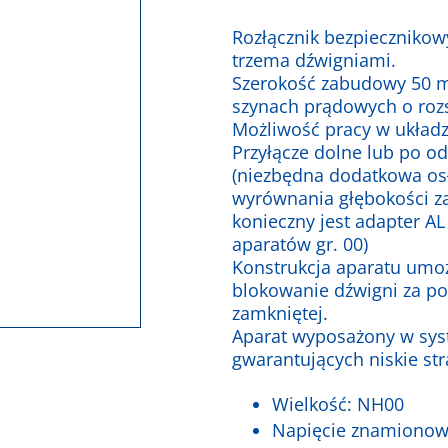
Rozłącznik bezpiecznikow
trzema dźwigniami.
Szerokość zabudowy 50 
szynach prądowych o roz
Możliwość pracy w układ
Przyłącze dolne lub po o
(niezbędna dodatkowa os
wyrównania głębokości za
konieczny jest adapter AL
aparatów gr. 00)
Konstrukcja aparatu umoż
blokowanie dźwigni za po
zamkniętej.
Aparat wyposażony w sys
gwarantujących niskie st
Wielkość: NH00
Napięcie znamionow