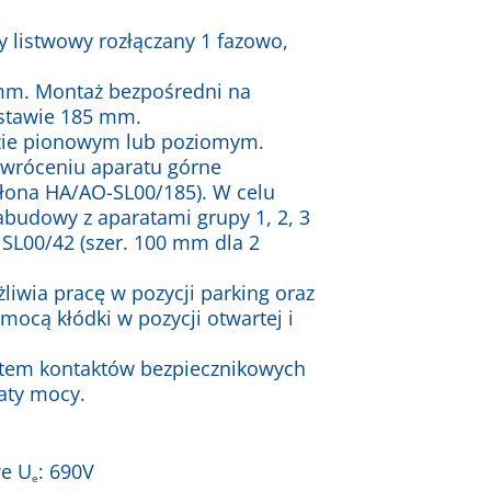
y listwowy rozłączany 1 fazowo,
mm. Montaż bezpośredni na
stawie 185 mm.
zie pionowym lub poziomym.
dwróceniu aparatu górne
łona HA/AO-SL00/185). W celu
budowy z aparatami grupy 1, 2, 3
 SL00/42 (szer. 100 mm dla 2
liwia pracę w pozycji parking oraz
mocą kłódki w pozycji otwartej i
tem kontaktów bezpiecznikowych
raty mocy.
e U
: 690V
e