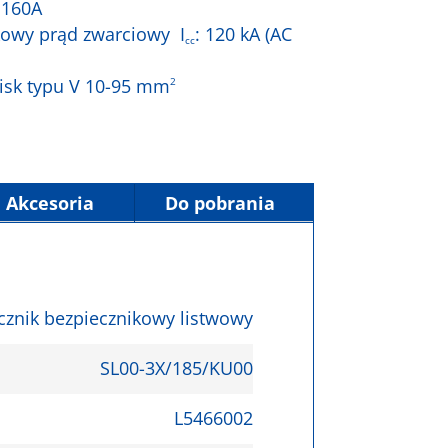
 160A
wy prąd zwarciowy I
: 120 kA (AC
cc
cisk typu V 10-95 mm
2
Akcesoria
Do pobrania
cznik bezpiecznikowy listwowy
SL00-3X/185/KU00
L5466002