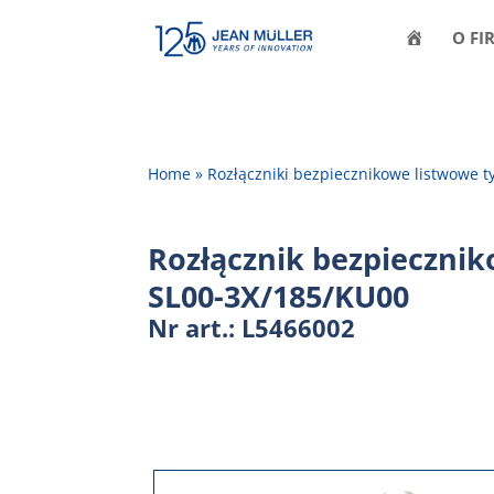
H
O FI
O
M
E
Home
»
Rozłączniki bezpiecznikowe listwowe t
Rozłącznik bezpieczni
SL00-3X/185/KU00
Nr art.: L5466002