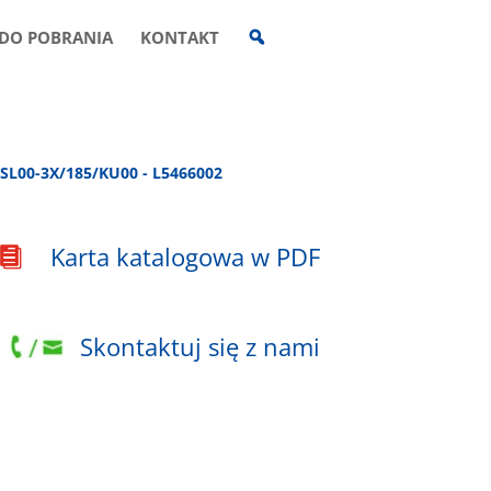
W
DO POBRANIA
KONTAKT
Y
S
Z
U
K
I
W
A
»
SL00-3X/185/KU00 - L5466002
R
K
A
Karta katalogowa w PDF

Skontaktuj się z nami