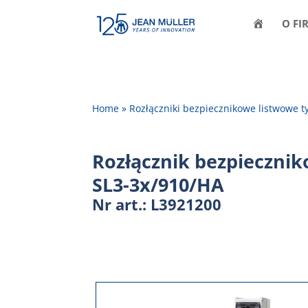
H
O FI
O
M
E
Home
»
Rozłączniki bezpiecznikowe listwowe t
Rozłącznik bezpieczni
SL3-3x/910/HA
Nr art.: L3921200