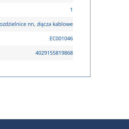
1
ozdzielnice nn, złącza kablowe
EC001046
4029155819868