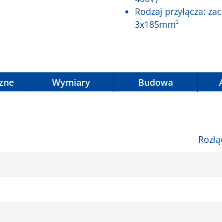
Rodzaj przyłącza: 
3x185mm
2
czne
Wymiary
Budowa
Rozłą