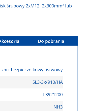
zacisk śrubowy 2xM12 2x300mm
2
lub
Akcesoria
Do pobrania
cznik bezpiecznikowy listwowy
SL3-3x/910/HA
L3921200
NH3