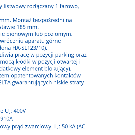
y listwowy rozłączany 1 fazowo,
 mm. Montaż bezpośredni na
stawie 185 mm.
zie pionowym lub poziomym.
dwróceniu aparatu górne
łona HA-SL123/10).
liwia pracę w pozycji parking oraz
mocą kłódki w pozycji otwartej i
datkowy element blokujący).
stem opatentowanych kontaktów
LTA gwarantujących niskie straty
e U
: 400V
e
 910A
wy prąd zwarciowy I
: 50 kA (AC
cc