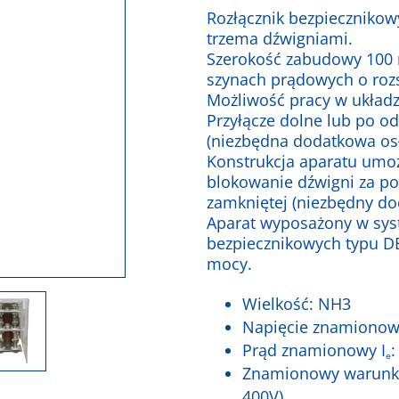
Rozłącznik bezpiecznikow
trzema dźwigniami.
Szerokość zabudowy 100
szynach prądowych o roz
Możliwość pracy w układ
Przyłącze dolne lub po o
(niezbędna dodatkowa os
Konstrukcja aparatu umoż
blokowanie dźwigni za po
zamkniętej (niezbędny do
Aparat wyposażony w sy
bezpiecznikowych typu DE
mocy.
Wielkość: NH3
Napięcie znamionow
Prąd znamionowy I
:
e
Znamionowy warunko
400V)