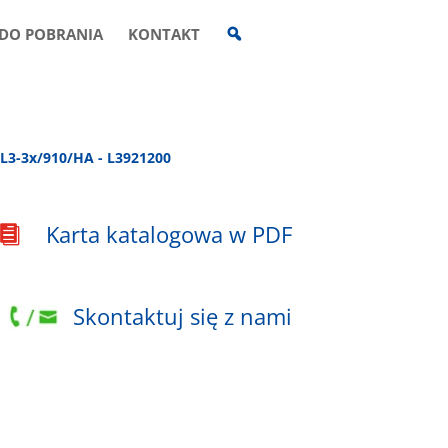
W
DO POBRANIA
KONTAKT
Y
S
Z
U
K
I
W
A
L3-3x/910/HA - L3921200
R
K
A
Karta katalogowa w PDF

Skontaktuj się z nami