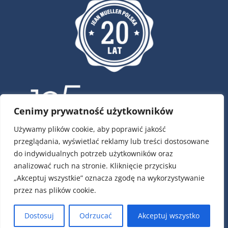
Cenimy prywatność użytkowników
Używamy plików cookie, aby poprawić jakość
przeglądania, wyświetlać reklamy lub treści dostosowane
ul. Krótka 4, 02-293 Warszawa
do indywidualnych potrzeb użytkowników oraz
tel.:
22 / 751 79 01
analizować ruch na stronie. Kliknięcie przycisku
tel.:
22 / 868 00 58
„Akceptuj wszystkie” oznacza zgodę na wykorzystywanie
e-mail:
info@jeanmueller.pl
przez nas plików cookie.
Numery kont:
PLN: 17 1140 1010 0000 2589 6400 1001
Dostosuj
Odrzucać
Akceptuj wszystko
EUR: 49 1140 1010 0000 2589 6400 1007