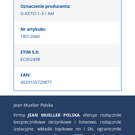
Oznaczenie producenta:
D-KETO-1-3 / AM
Nr artykułu:
T8012060
ETIM 5.0:
EC002498
EAN:
4029155729877
Jean Mueller Polska
Firma
JEAN MUELLER POLSKA
oferuje rozłączniki
bezpiecznikowe skrzynkowe i listwowe, rozłączniki
izolacyjne, wkładki topikowe nn i SN, ograniczniki