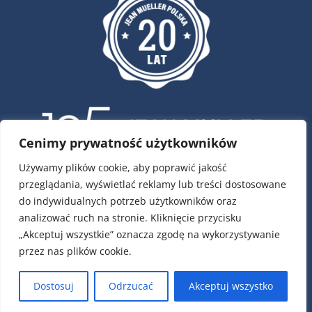
Cenimy prywatność użytkowników
Używamy plików cookie, aby poprawić jakość
przeglądania, wyświetlać reklamy lub treści dostosowane
ul. Krótka 4, 02-293 Warszawa
do indywidualnych potrzeb użytkowników oraz
tel.:
22 / 751 79 01
analizować ruch na stronie. Kliknięcie przycisku
tel.:
22 / 868 00 58
„Akceptuj wszystkie” oznacza zgodę na wykorzystywanie
e-mail:
info@jeanmueller.pl
przez nas plików cookie.
Numery kont:
PLN: 17 1140 1010 0000 2589 6400 1001
Dostosuj
Odrzucać
Akceptuj wszystko
EUR: 49 1140 1010 0000 2589 6400 1007