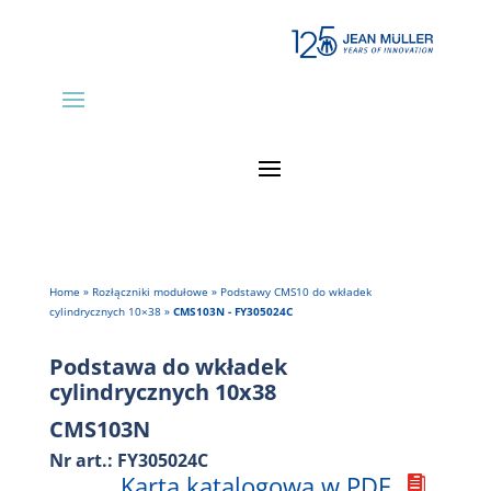
Home
»
Rozłączniki modułowe
»
Podstawy CMS10 do wkładek
cylindrycznych 10×38
»
CMS103N - FY305024C
Podstawa do wkładek
cylindrycznych 10x38
CMS103N
Nr art.: FY305024C
Karta katalogowa w PDF
