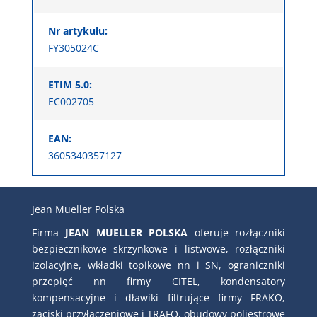
Nr artykułu:
FY305024C
ETIM 5.0:
EC002705
EAN:
3605340357127
Jean Mueller Polska
Firma
JEAN MUELLER POLSKA
oferuje rozłączniki
bezpiecznikowe skrzynkowe i listwowe, rozłączniki
izolacyjne, wkładki topikowe nn i SN, ograniczniki
przepięć nn firmy CITEL, kondensatory
kompensacyjne i dławiki filtrujące firmy FRAKO,
zaciski przyłączeniowe i TRAFO, obudowy poliestrowe