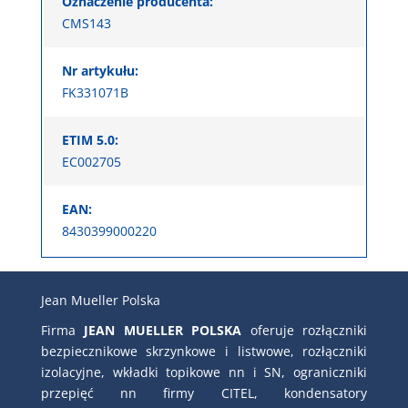
Oznaczenie producenta:
CMS143
Nr artykułu:
FK331071B
ETIM 5.0:
EC002705
EAN:
8430399000220
Jean Mueller Polska
Firma
JEAN MUELLER POLSKA
oferuje rozłączniki
bezpiecznikowe skrzynkowe i listwowe, rozłączniki
izolacyjne, wkładki topikowe nn i SN, ograniczniki
przepięć nn firmy CITEL, kondensatory