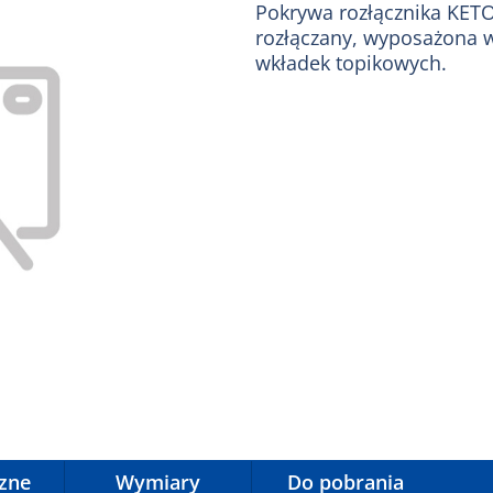
Pokrywa rozłącznika KET
rozłączany, wyposażona w
wkładek topikowych.
czne
Wymiary
Do pobrania