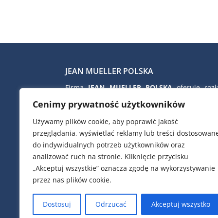
JEAN MUELLER POLSKA
Firma
JEAN MUELLER POLSKA
oferuje rozłą
bezpiecznikowe skrzynkowe i listwowe, rozłą
Cenimy prywatność użytkowników
izolacyjne, wkładki topikowe nn i SN, ograni
przepięć nn firmy CITEL, kondens
Używamy plików cookie, aby poprawić jakość
kompensacyjne i dławiki filtrujące firmy 
przeglądania, wyświetlać reklamy lub treści dostosowan
zaciski przyłączeniowe i TRAFO, ob
do indywidualnych potrzeb użytkowników oraz
poliestrowe do złącz kablowych i pomiar
analizować ruch na stronie. Kliknięcie przycisku
aparaty modułowe, przekładniki prą
„Akceptuj wszystkie” oznacza zgodę na wykorzystywanie
analizatory parametrów sieci elektrycznej, et
przez nas plików cookie.
pracownicy pomagają w doborze urządz
podstawie dostarczonych schematów elektry
Dostosuj
Odrzucać
Akceptuj wszystko
lub wymagań naszych klientów.