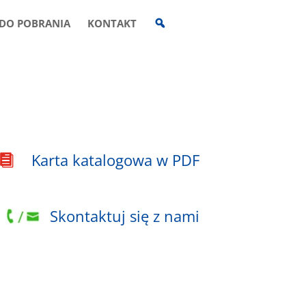
W
DO POBRANIA
KONTAKT
Y
S
Z
U
K
I
W
A
R
K
A
Karta katalogowa w PDF

Skontaktuj się z nami