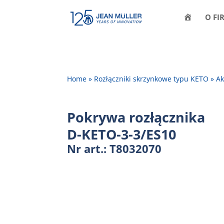
H
O FI
O
M
E
Home
»
Rozłączniki skrzynkowe typu KETO
»
Ak
Pokrywa rozłącznika
D-KETO-3-3/ES10
Nr art.: T8032070