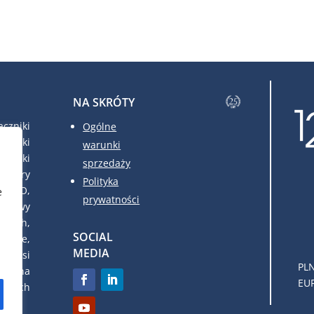
NA SKRÓTY
czniki
Ogólne
czniki
warunki
czniki
sprzedaży
atory
Polityka
FRAKO,
e
prywatności
udowy
owych,
SOCIAL
dowe,
MEDIA
c. Nasi
PLN
eń na
EUR
cznych