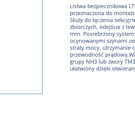
Listwa bezpiecznikowa L
przeznaczona do montażu
Służy do łączenia sekcyj
zbiorczych, odejście z l
mm. Posrebrzony system 
ocynowanymi szynami od
straty mocy, utrzymanie 
przewodność prądową.Wk
grupy NH3 lub zwory TM3
ułatwiony dzięki otwier