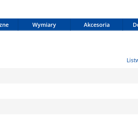
czne
Wymiary
Akcesoria
D
List