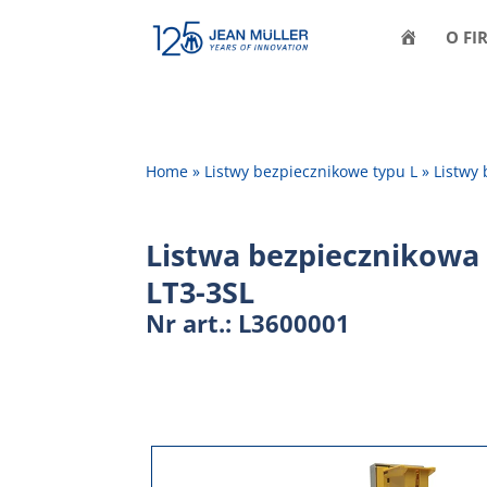
H
O FI
O
M
E
Home
»
Listwy bezpiecznikowe typu L
»
Listwy
Listwa bezpiecznikowa
LT3-3SL
Nr art.: L3600001