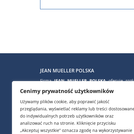
JEAN MUELLER POLSKA
Firma
JEAN MUELLER POLSKA
oferuje rozłą
bezpiecznikowe skrzynkowe i listwowe, rozłą
Cenimy prywatność użytkowników
izolacyjne, wkładki topikowe nn i SN, ograni
przepięć nn firmy CITEL, kondens
Używamy plików cookie, aby poprawić jakość
kompensacyjne i dławiki filtrujące firmy 
przeglądania, wyświetlać reklamy lub treści dostosowan
zaciski przyłączeniowe i TRAFO, ob
do indywidualnych potrzeb użytkowników oraz
poliestrowe do złącz kablowych i pomiar
analizować ruch na stronie. Kliknięcie przycisku
aparaty modułowe, przekładniki prą
„Akceptuj wszystkie” oznacza zgodę na wykorzystywanie