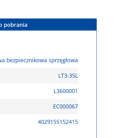
o pobrania
wa bezpiecznikowa sprzęgłowa
LT3-3SL
L3600001
EC000067
4029155152415