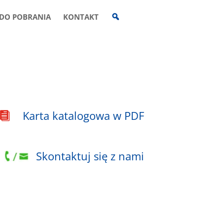
W
DO POBRANIA
KONTAKT
Y
S
Z
U
K
I
W
A
R
K
A
Karta katalogowa w PDF

Skontaktuj się z nami