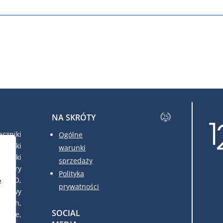
NA SKRÓTY
czniki
Ogólne
czniki
warunki
czniki
sprzedaży
atory
Polityka
FRAKO,
e
prywatności
udowy
owych,
SOCIAL
dowe,