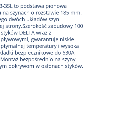
T3-3SL to podstawa pionowa
 na szynach o rozstawie 185 mm.
nego dwóch układów szyn
ewej strony.Szerokość zabudowy 100
styków DELTA wraz z
pływowymi, gwarantuje niskie
optymalnej temperatury i wysoką
ładki bezpiecznikowe do 630A
Montaż bezpośrednio na szyny
anym pokrywom w osłonach styków.