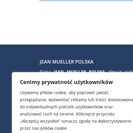
JEAN MUELLER POLSKA
Firma
JEAN MUELLER POLSKA
oferuje rozłą
bezpiecznikowe skrzynkowe i listwowe, rozłą
Cenimy prywatność użytkowników
izolacyjne, wkładki topikowe nn i SN, ograni
przepięć nn firmy CITEL, kondens
Używamy plików cookie, aby poprawić jakość
kompensacyjne i dławiki filtrujące firmy 
przeglądania, wyświetlać reklamy lub treści dostosowan
zaciski przyłączeniowe i TRAFO, ob
do indywidualnych potrzeb użytkowników oraz
poliestrowe do złącz kablowych i pomiar
analizować ruch na stronie. Kliknięcie przycisku
aparaty modułowe, przekładniki prą
„Akceptuj wszystkie” oznacza zgodę na wykorzystywanie
analizatory parametrów sieci elektrycznej, et
przez nas plików cookie.