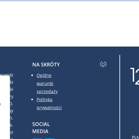
NA SKRÓTY
czniki
Ogólne
czniki
warunki
czniki
sprzedaży
atory
Polityka
FRAKO,
e
prywatności
udowy
owych,
SOCIAL
dowe,
MEDIA
c. Nasi
PLN