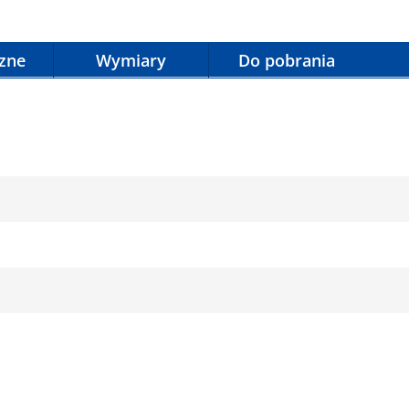
czne
Wymiary
Do pobrania