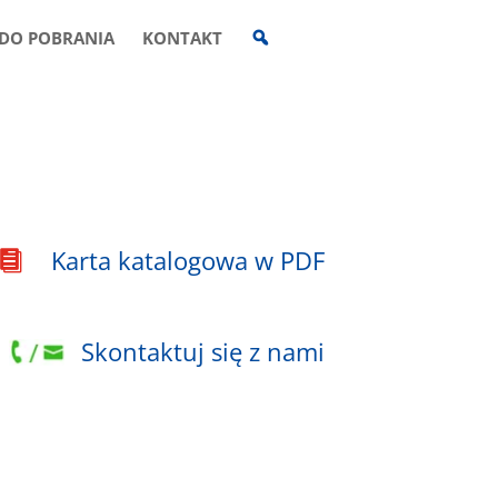
W
DO POBRANIA
KONTAKT
Y
S
Z
U
K
I
W
A
R
K
A
Karta katalogowa w PDF

Skontaktuj się z nami