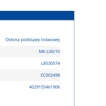
Osłona podstawy listwowej
MK-L00/10
L8530574
EC002498
4029155461906