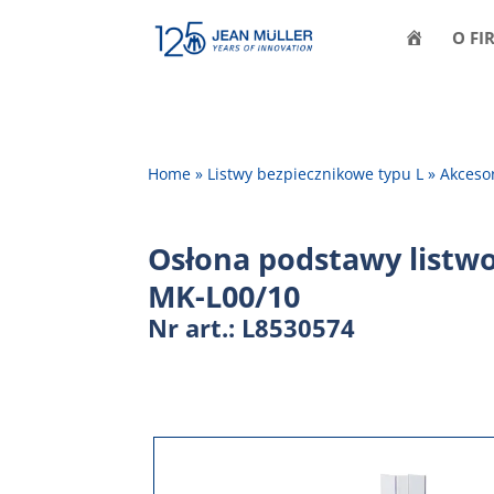
H
O FI
O
M
E
Home
»
Listwy bezpiecznikowe typu L
»
Akcesor
Osłona podstawy listw
MK-L00/10
Nr art.: L8530574