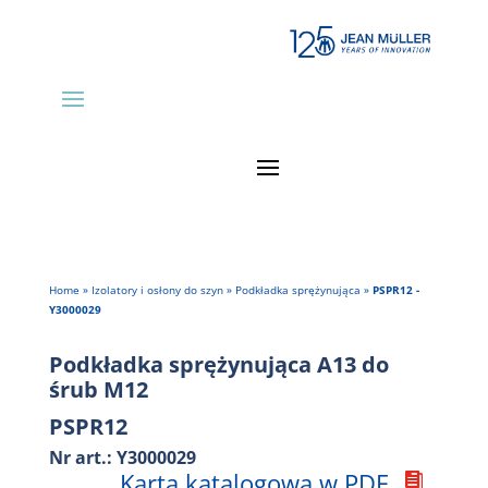
Home
»
Izolatory i osłony do szyn
» Podkładka sprężynująca »
PSPR12 -
Y3000029
Podkładka sprężynująca A13 do
śrub M12
PSPR12
Nr art.: Y3000029
Karta katalogowa w PDF
