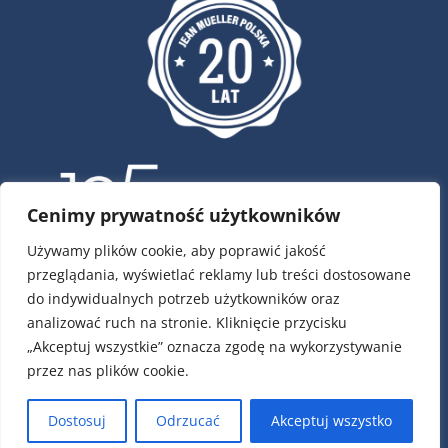
Cenimy prywatność użytkowników
Używamy plików cookie, aby poprawić jakość
przeglądania, wyświetlać reklamy lub treści dostosowane
ul. Krótka 4, 02-293 Warszawa
do indywidualnych potrzeb użytkowników oraz
tel.:
22 / 751 79 01
analizować ruch na stronie. Kliknięcie przycisku
tel.:
22 / 868 00 58
„Akceptuj wszystkie” oznacza zgodę na wykorzystywanie
e-mail:
info@jeanmueller.pl
przez nas plików cookie.
Numery kont:
PLN: 17 1140 1010 0000 2589 6400 1001
Dostosuj
Odrzucać
Akceptuj wszystko
EUR: 49 1140 1010 0000 2589 6400 1007