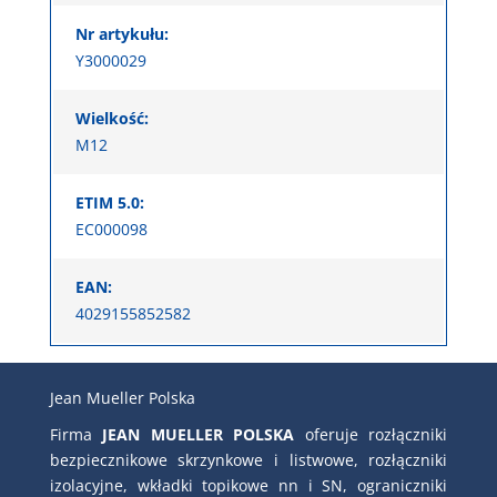
Nr artykułu:
Y3000029
Wielkość:
M12
ETIM 5.0:
EC000098
EAN:
4029155852582
Jean Mueller Polska
Firma
JEAN MUELLER POLSKA
oferuje rozłączniki
bezpiecznikowe skrzynkowe i listwowe, rozłączniki
izolacyjne, wkładki topikowe nn i SN, ograniczniki