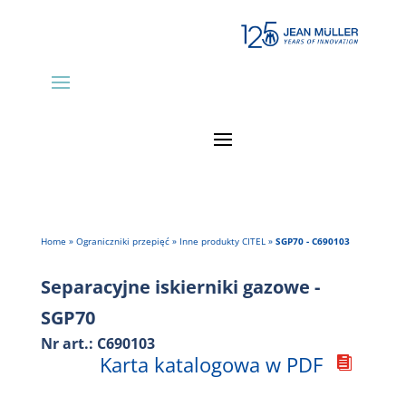
Home
»
Ograniczniki przepięć
»
Inne produkty CITEL
»
SGP70 - C690103
Separacyjne iskierniki gazowe -
SGP70
Nr art.: C690103
Karta katalogowa w PDF
