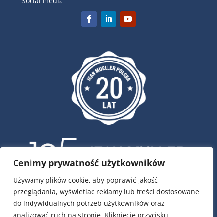
Social media
Cenimy prywatność użytkowników
Używamy plików cookie, aby poprawić jakość
przeglądania, wyświetlać reklamy lub treści dostosowane
ul. Krótka 4, 02-293 Warszawa
do indywidualnych potrzeb użytkowników oraz
tel.:
22 / 751 79 01
analizować ruch na stronie. Kliknięcie przycisku
tel.:
22 / 868 00 58