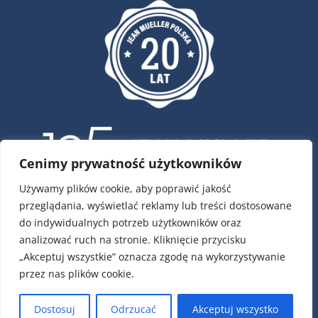
Cenimy prywatność użytkowników
Używamy plików cookie, aby poprawić jakość
przeglądania, wyświetlać reklamy lub treści dostosowane
ul. Krótka 4, 02-293 Warszawa
do indywidualnych potrzeb użytkowników oraz
tel.:
22 / 751 79 01
analizować ruch na stronie. Kliknięcie przycisku
tel.:
22 / 868 00 58
„Akceptuj wszystkie” oznacza zgodę na wykorzystywanie
e-mail:
info@jeanmueller.pl
przez nas plików cookie.
Numery kont:
PLN: 17 1140 1010 0000 2589 6400 1001
Dostosuj
Odrzucać
Akceptuj wszystko
EUR: 49 1140 1010 0000 2589 6400 1007