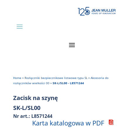
Home
»
Rozłączniki bezpiecznikowe listwowe typu SL
»
Akcesoria do
rozłączników wielkości 00
»
SK-L/SL00 - L8571244
Zacisk na szynę
SK-L/SL00
Nr art.: L8571244
Karta katalogowa w PDF
