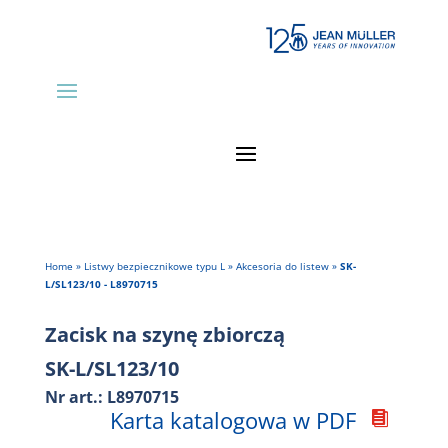
Home
»
Listwy bezpiecznikowe typu L
»
Akcesoria do listew
»
SK-
L/SL123/10 - L8970715
Zacisk na szynę zbiorczą
SK-L/SL123/10
Nr art.: L8970715
Karta katalogowa w PDF
