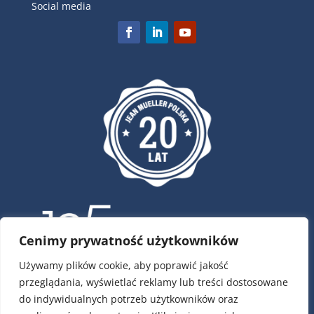
Social media
Cenimy prywatność użytkowników
Używamy plików cookie, aby poprawić jakość
przeglądania, wyświetlać reklamy lub treści dostosowane
ul. Krótka 4, 02-293 Warszawa
do indywidualnych potrzeb użytkowników oraz
tel.:
22 / 751 79 01