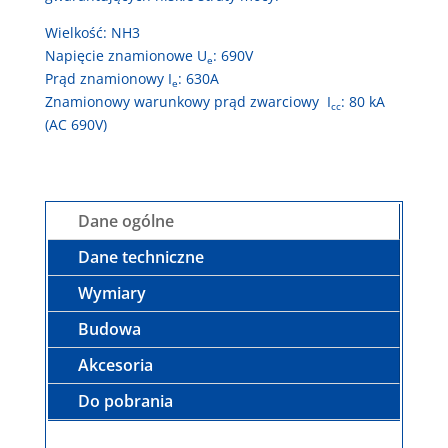
Wielkość: NH3
Napięcie znamionowe U
: 690V
e
Prąd znamionowy I
: 630A
e
Znamionowy warunkowy prąd zwarciowy I
: 80 kA
cc
(AC 690V)
Dane ogólne
Dane techniczne
Wymiary
Budowa
Akcesoria
Do pobrania