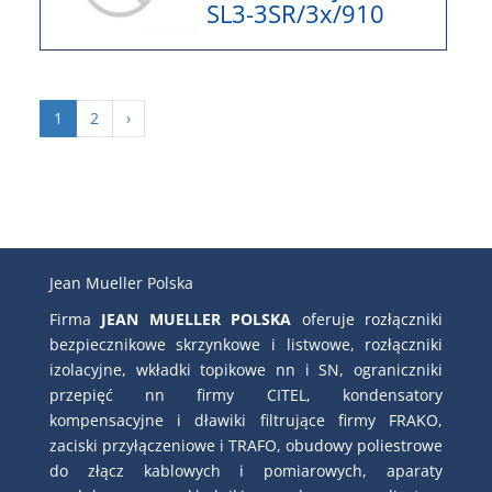
SL3-3SR/3x/910
1
2
›
Jean Mueller Polska
Firma
JEAN MUELLER POLSKA
oferuje rozłączniki
bezpiecznikowe skrzynkowe i listwowe, rozłączniki
izolacyjne, wkładki topikowe nn i SN, ograniczniki
przepięć nn firmy CITEL, kondensatory
kompensacyjne i dławiki filtrujące firmy FRAKO,
zaciski przyłączeniowe i TRAFO, obudowy poliestrowe
do złącz kablowych i pomiarowych, aparaty