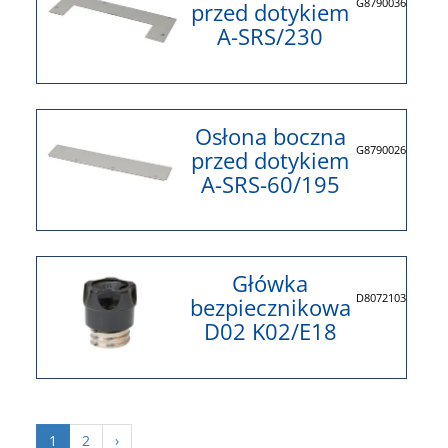
G8790036
przed dotykiem
A-SRS/230
Osłona boczna
G8790026
przed dotykiem
A-SRS-60/195
Główka
D8072103
bezpiecznikowa
D02 K02/E18
1
2
›