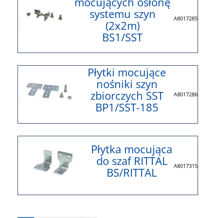
mocujących osłonę
systemu szyn
A8017285
(2x2m)
BS1/SST
Płytki mocujące
nośniki szyn
zbiorczych SST
A8017286
BP1/SST-185
Płytka mocująca
do szaf RITTAL
A8017315
BS/RITTAL