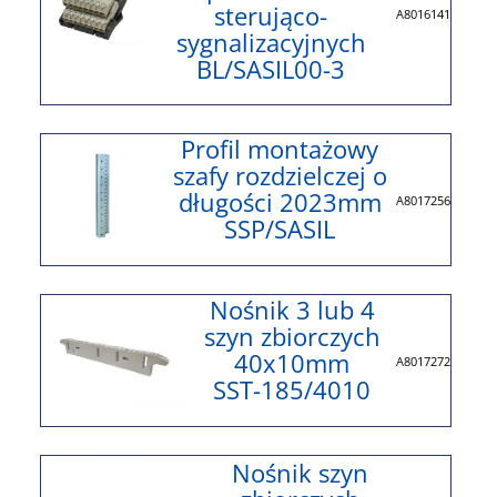
sterująco-
A8016141
sygnalizacyjnych
BL/SASIL00-3
Profil montażowy
szafy rozdzielczej o
długości 2023mm
A8017256
SSP/SASIL
Nośnik 3 lub 4
szyn zbiorczych
40x10mm
A8017272
SST-185/4010
Nośnik szyn