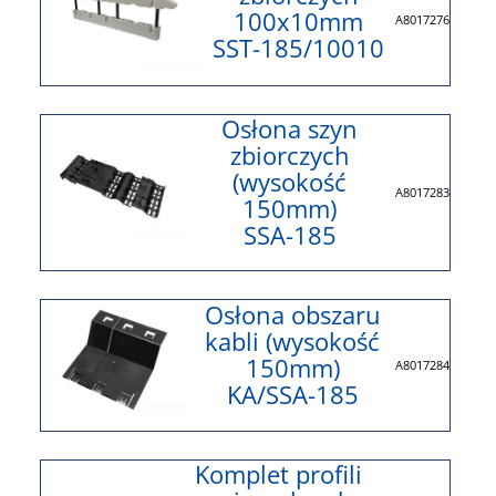
100x10mm
A8017276
SST-185/10010
Osłona szyn
zbiorczych
(wysokość
A8017283
150mm)
SSA-185
Osłona obszaru
kabli (wysokość
150mm)
A8017284
KA/SSA-185
Komplet profili