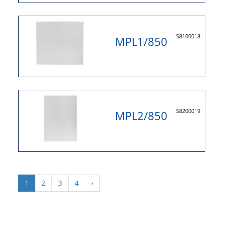
S8100018
MPL1/850
S8200019
MPL2/850
1
2
3
4
›