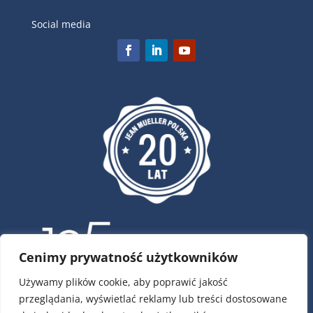
Social media
Cenimy prywatność użytkowników
Używamy plików cookie, aby poprawić jakość
przeglądania, wyświetlać reklamy lub treści dostosowane
ul. Krótka 4, 02-293 Warszawa