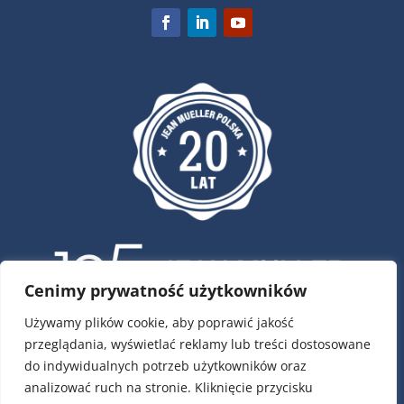
Cenimy prywatność użytkowników
Używamy plików cookie, aby poprawić jakość
przeglądania, wyświetlać reklamy lub treści dostosowane
ul. Krótka 4, 02-293 Warszawa
do indywidualnych potrzeb użytkowników oraz
tel.:
22 / 751 79 01
analizować ruch na stronie. Kliknięcie przycisku
tel.:
22 / 868 00 58