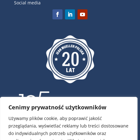
Social media
Cenimy prywatność użytkowników
Używamy plików cookie, aby poprawić jakość
przeglądania, wyświetlać reklamy lub treści dostosowane
ul. Krótka 4, 02-293 Warszawa
do indywidualnych potrzeb użytkowników oraz
tel.:
22 / 751 79 01