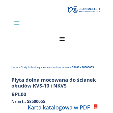
Home
»
Szafy i obudowy
»
Akcesoria do obudów
»
BPL00 - S8500055
Płyta dolna mocowana do ścianek
obudów KVS-10 i NKVS
BPL00
Nr art.: S8500055
Karta katalogowa w PDF
