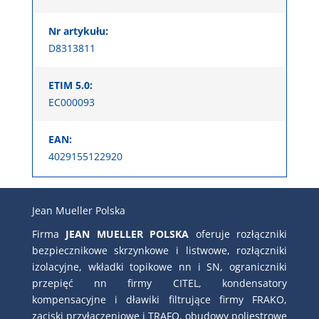
Nr artykułu:
D8313811
ETIM 5.0:
EC000093
EAN:
4029155122920
Jean Mueller Polska
Firma
JEAN MUELLER POLSKA
oferuje rozłączniki
bezpiecznikowe skrzynkowe i listwowe, rozłączniki
izolacyjne, wkładki topikowe nn i SN, ograniczniki
przepięć nn firmy CITEL, kondensatory
kompensacyjne i dławiki filtrujące firmy FRAKO,
zaciski przyłączeniowe i TRAFO, obudowy poliestrowe