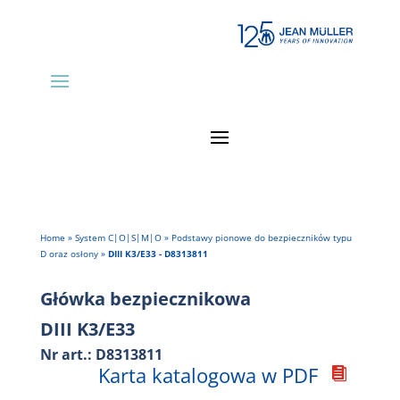
Home
»
System C|O|S|M|O
»
Podstawy pionowe do bezpieczników typu
D oraz osłony
»
DIII K3/E33 - D8313811
Główka bezpiecznikowa
DIII K3/E33
Nr art.: D8313811
Karta katalogowa w PDF
