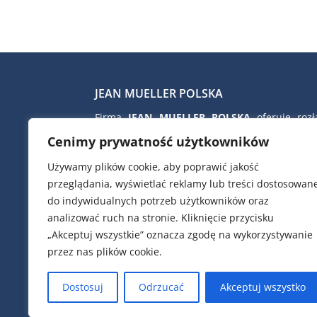
JEAN MUELLER POLSKA
Firma
JEAN MUELLER POLSKA
oferuje rozłą
bezpiecznikowe skrzynkowe i listwowe, rozłą
Cenimy prywatność użytkowników
izolacyjne, wkładki topikowe nn i SN, ograni
przepięć nn firmy CITEL, kondens
Używamy plików cookie, aby poprawić jakość
kompensacyjne i dławiki filtrujące firmy 
przeglądania, wyświetlać reklamy lub treści dostosowan
zaciski przyłączeniowe i TRAFO, ob
do indywidualnych potrzeb użytkowników oraz
poliestrowe do złącz kablowych i pomiar
analizować ruch na stronie. Kliknięcie przycisku
aparaty modułowe, przekładniki prą
„Akceptuj wszystkie” oznacza zgodę na wykorzystywanie
analizatory parametrów sieci elektrycznej, et
przez nas plików cookie.
pracownicy pomagają w doborze urządz
podstawie dostarczonych schematów elektry
Dostosuj
Odrzucać
Akceptuj wszystko
lub wymagań naszych klientów.