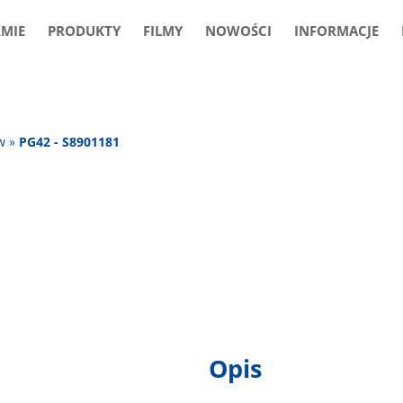
RMIE
PRODUKTY
FILMY
NOWOŚCI
INFORMACJE
w
»
PG42 - S8901181
Opis