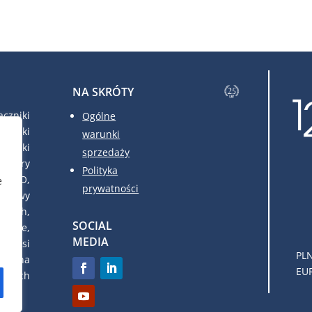
NA SKRÓTY
czniki
Ogólne
czniki
warunki
czniki
sprzedaży
atory
Polityka
FRAKO,
e
prywatności
udowy
owych,
SOCIAL
dowe,
MEDIA
c. Nasi
PLN
eń na
EUR
cznych