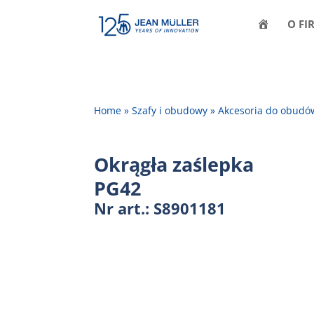
H
O FI
O
M
E
Home
»
Szafy i obudowy
»
Akcesoria do obudó
Okrągła zaślepka
PG42
Nr art.: S8901181