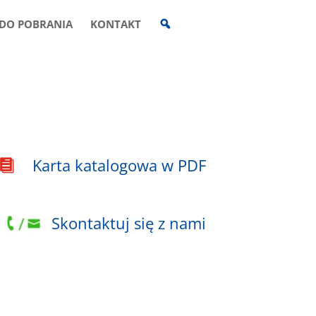
W
DO POBRANIA
KONTAKT
Y
S
Z
U
K
I
W
A
R
K
A
Karta katalogowa w PDF

Skontaktuj się z nami