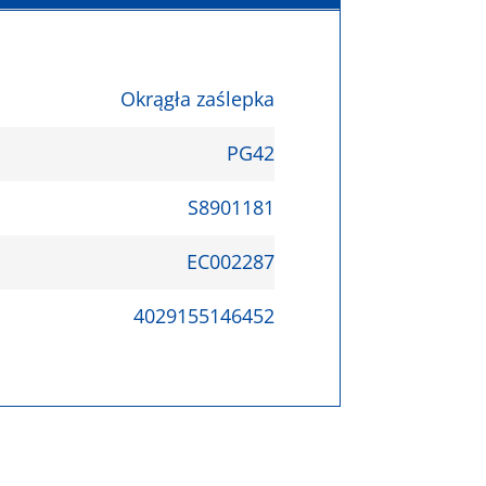
Okrągła zaślepka
PG42
S8901181
EC002287
4029155146452