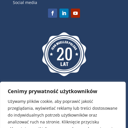
Social media
Cenimy prywatność użytkowników
Używamy plików cookie, aby poprawić jakość
przeglądania, wyświetlać reklamy lub treści dostosowane
do indywidualnych potrzeb użytkowników oraz
ul. Krótka 4, 02-293 Warszawa
analizować ruch na stronie. Kliknięcie przycisku
tel.:
22 / 751 79 01