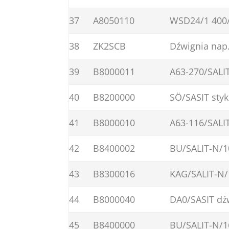
37
A8050110
WSD24/1 400/
38
ZK2SCB
Dźwignia nap.
39
B8000011
A63-270/SALI
40
B8200000
SÖ/SASIT sty
41
B8000010
A63-116/SALI
42
B8400002
BU/SALIT-N/1
43
B8300016
KAG/SALIT-N/
44
B8000040
DA0/SASIT dź
45
B8400000
BU/SALIT-N/1