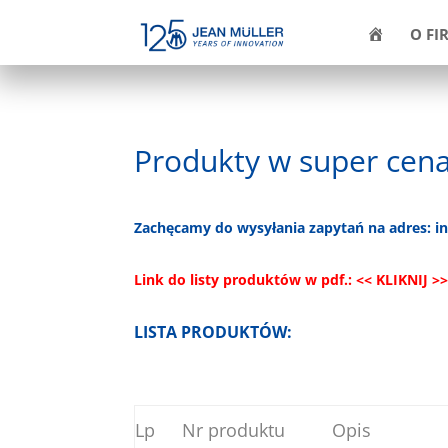
H
O FI
O
M
E
Produkty w super cena
Zachęcamy do wysyłania zapytań na adres:
i
Link do listy produktów w pdf.:
<< KLIKNIJ >
LISTA PRODUKTÓW:
Lp
Nr produktu
Opis