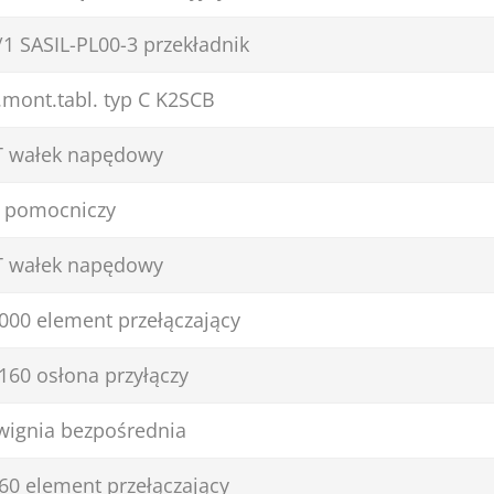
1 SASIL-PL00-3 przekładnik
mont.tabl. typ C K2SCB
T wałek napędowy
k pomocniczy
T wałek napędowy
000 element przełączający
160 osłona przyłączy
wignia bezpośrednia
60 element przełączający