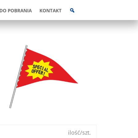
W
DO POBRANIA
KONTAKT
Y
S
Z
U
K
I
W
A
R
K
A
ilość/szt.