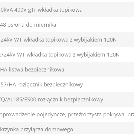
0kVA 400V gTr wkładka topikowa
48 osłona do miernika
/24kV WT wkładka topikowa z wybijakiem 120N
0/24kV WT wkładka topikowa z wybijakiem 120N
HA listwa bezpiecznikowa
157/HA rozłącznik bezpiecznikowy
/Q/AL185/ES00 rozłącznik bezpiecznikowy
prowadzenie pojedyncze, przeźroczysta pokrywa, p
krzynka przyłącza domowego