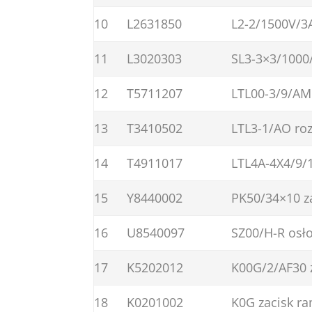
10
L2631850
L2-2/1500V/3
11
L3020303
SL3-3×3/1000
12
T5711207
LTL00-3/9/AM
13
T3410502
LTL3-1/AO roz
14
T4911017
LTL4A-4X4/9/1
15
Y8440002
PK50/34×10 z
16
U8540097
SZ00/H-R osł
17
K5202012
K00G/2/AF30 
18
K0201002
K0G zacisk r