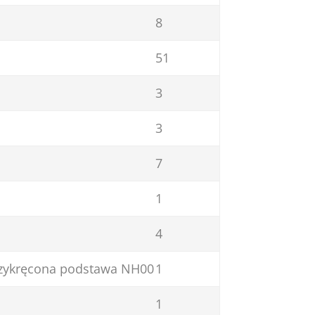
8
51
3
3
7
1
4
rzykręcona podstawa NH00
1
1