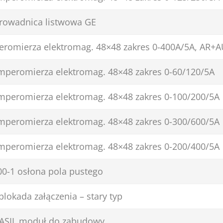
rowadnica listwowa GE
eromierza elektromag. 48×48 zakres 0-400A/5A, AR+A
amperomierza elektromag. 48×48 zakres 0-60/120/5A
amperomierza elektromag. 48×48 zakres 0-100/200/5A
amperomierza elektromag. 48×48 zakres 0-300/600/5A
amperomierza elektromag. 48×48 zakres 0-200/400/5A
00-1 osłona pola pustego
blokada załączenia – stary typ
ASIL moduł do zabudowy