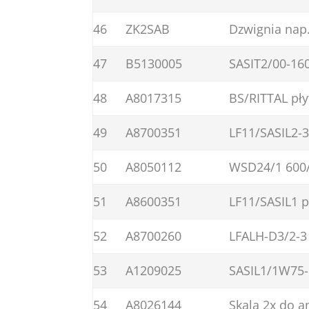
46
ZK2SAB
Dzwignia na
47
B5130005
SASIT2/00-160
48
A8017315
BS/RITTAL pł
49
A8700351
LF11/SASIL2-
50
A8050112
WSD24/1 600/
51
A8600351
LF11/SASIL1 
52
A8700260
LFALH-D3/2-3 
53
A1209025
SASIL1/1W75-
54
A8026144
Skala 2x do 