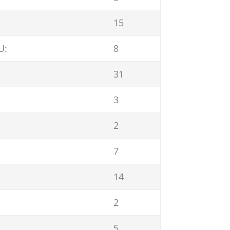
15
U:
8
31
3
2
7
14
2
5