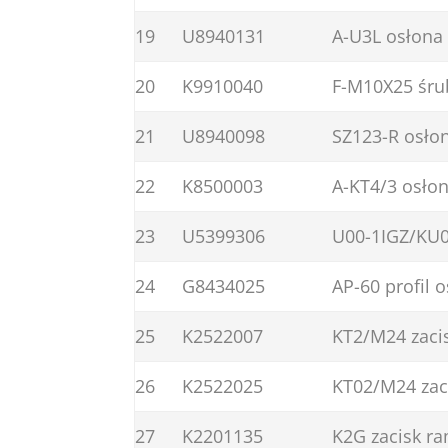
19
U8940131
A-U3L osłona
20
K9910040
F-M10X25 śru
21
U8940098
SZ123-R osło
22
K8500003
A-KT4/3 osłon
23
U5399306
U00-1IGZ/KU0
24
G8434025
AP-60 profil 
25
K2522007
KT2/M24 zaci
26
K2522025
KT02/M24 zac
27
K2201135
K2G zacisk r