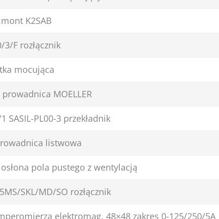
p.mont K2SAB
/3/F rozłącznik
ytka mocująca
3 prowadnica MOELLER
1 SASIL-PL00-3 przekładnik
prowadnica listwowa
osłona pola pustego z wentylacją
5MS/SKL/MD/SO rozłącznik
amperomierza elektromag. 48×48 zakres 0-125/250/5A