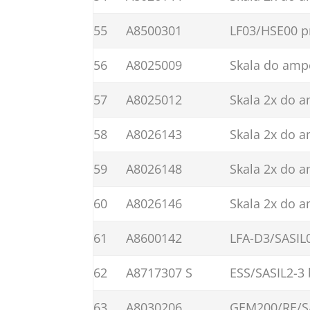
55
A8500301
LF03/HSE00 p
56
A8025009
Skala do amp
57
A8025012
Skala 2x do 
58
A8026143
Skala 2x do 
59
A8026148
Skala 2x do 
60
A8026146
Skala 2x do 
61
A8600142
LFA-D3/SASIL
62
A8717307 S
ESS/SASIL2-3 
63
A8030206
GEM200/RE/S