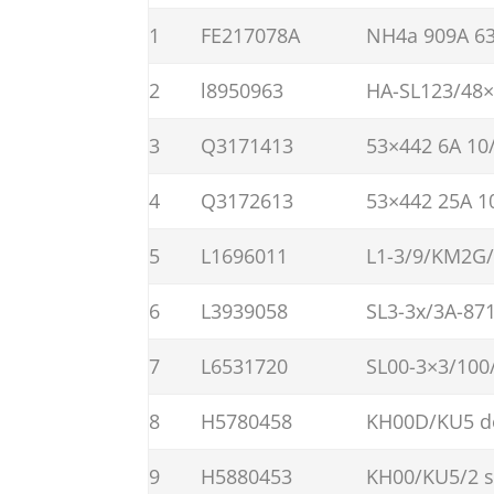
1
FE217078A
NH4a 909A 63
2
l8950963
HA-SL123/48×
3
Q3171413
53×442 6A 10
4
Q3172613
53×442 25A 1
5
L1696011
L1-3/9/KM2G/
6
L3939058
SL3-3x/3A-87
7
L6531720
SL00-3×3/100
8
H5780458
KH00D/KU5 do
9
H5880453
KH00/KU5/2 s