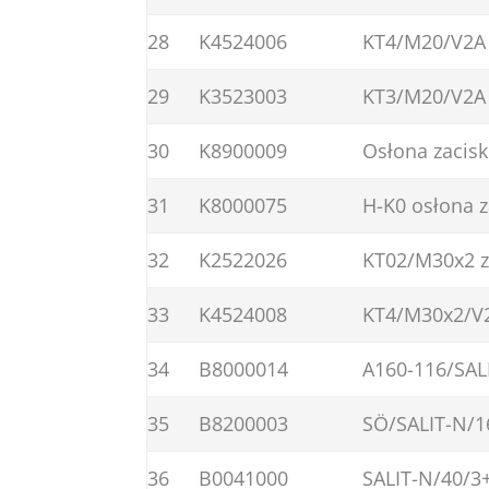
28
K4524006
KT4/M20/V2A 
29
K3523003
KT3/M20/V2A 
30
K8900009
Osłona zacis
31
K8000075
H-K0 osłona 
32
K2522026
KT02/M30x2 z
33
K4524008
KT4/M30x2/V2
34
B8000014
A160-116/SAL
35
B8200003
SÖ/SALIT-N/1
36
B0041000
SALIT-N/40/3+