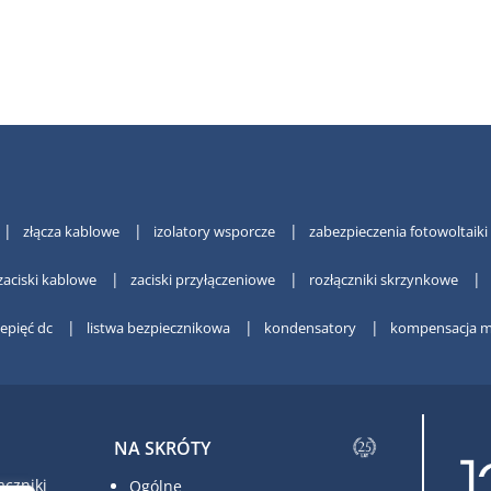
złącza kablowe
izolatory wsporcze
zabezpieczenia fotowoltaiki
zaciski kablowe
zaciski przyłączeniowe
rozłączniki skrzynkowe
zepięć dc
listwa bezpiecznikowa
kondensatory
kompensacja m
NA SKRÓTY
czniki
Ogólne