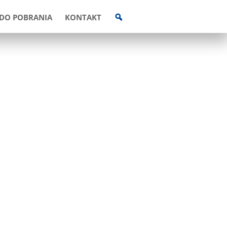
W
DO POBRANIA
KONTAKT
Y
S
Z
U
K
I
W
A
R
K
A