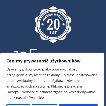
Cenimy prywatność użytkowników
Używamy plików cookie, aby poprawić jakość
przeglądania, wyświetlać reklamy lub treści dostosowane
ul. Krótka 4, 02-293 Warszawa
do indywidualnych potrzeb użytkowników oraz
tel.:
22 / 751 79 01
analizować ruch na stronie. Kliknięcie przycisku
tel.:
22 / 868 00 58
„Akceptuj wszystkie” oznacza zgodę na wykorzystywanie
e-mail:
info@jeanmueller.pl
przez nas plików cookie.
Numery kont: