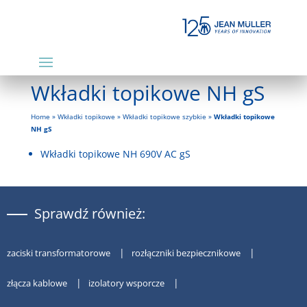
Wkładki topikowe NH gS
Home
»
Wkładki topikowe
»
Wkładki topikowe szybkie
»
Wkładki topikowe
NH gS
Wkładki topikowe NH 690V AC gS
Sprawdź również:
zaciski transformatorowe
rozłączniki bezpiecznikowe
złącza kablowe
izolatory wsporcze