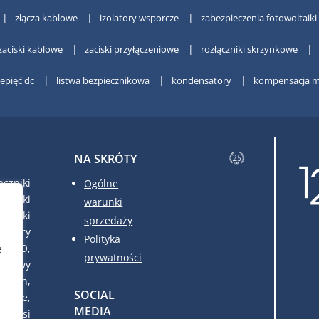
złącza kablowe
izolatory wsporcze
zabezpieczenia fotowoltaiki
zaciski kablowe
zaciski przyłączeniowe
rozłączniki skrzynkowe
zepięć dc
listwa bezpiecznikowa
kondensatory
kompensacja m
NA SKRÓTY
czniki
Ogólne
czniki
warunki
czniki
sprzedaży
atory
Polityka
FRAKO,
e
prywatności
udowy
owych,
SOCIAL
dowe,
MEDIA
c. Nasi