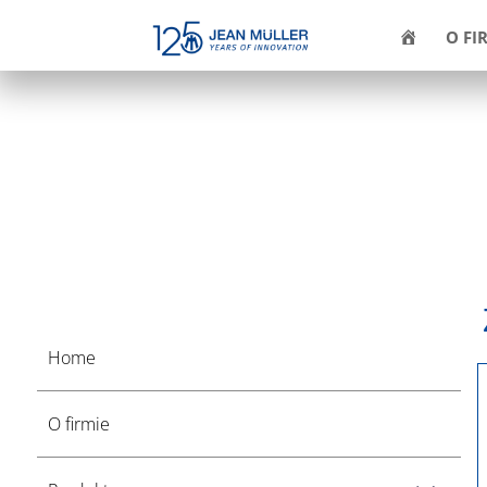
H
O FI
O
M
E
Home
O firmie