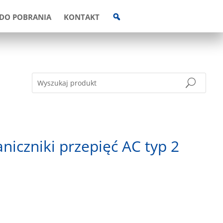
W
DO POBRANIA
KONTAKT
Y
S
Z
U
K
I
W
A
R
K
A
niczniki przepięć AC typ 2