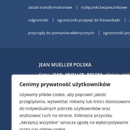
zaciski transformatorowe
rozłączniki bezpiecznikowe
odgromniki
ograniczniki przepięć do fotowoltaiki
przyrządy do pomiarów elektrycznych
ograniczniki pr
JEAN MUELLER POLSKA
Firma
JEAN MUELLER POLSKA
oferuje rozłą
bezpiecznikowe skrzynkowe i listwowe, rozłą
Cenimy prywatność użytkowników
izolacyjne, wkładki topikowe nn i SN, ograni
przepięć nn firmy CITEL, kondens
Używamy plików cookie, aby poprawić jakość
kompensacyjne i dławiki filtrujące firmy 
przeglądania, wyświetlać reklamy lub treści dostosowan
zaciski przyłączeniowe i TRAFO, ob
do indywidualnych potrzeb użytkowników oraz
poliestrowe do złącz kablowych i pomiar
analizować ruch na stronie. Kliknięcie przycisku
aparaty modułowe, przekładniki prą
„Akceptuj wszystkie” oznacza zgodę na wykorzystywanie
analizatory parametrów sieci elektrycznej, et
przez nas plików cookie.